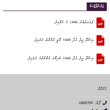
ޑައުންލޯޑްސް
ފުޅަނދުބުރު 1446 ގެ ޤަވާއިދު
އިސްދޫ ޢީދު އުފާ 1446 ވޮލީ މުބާރާތު ޤަވައިދު
އިސްދޫ ޢީދު އުފާ 1446 ބަށިބޯޅަ މުބާރާތުގެ ޤަވައިދު
ގުޅުއްވާ
ފޯން: 6800709