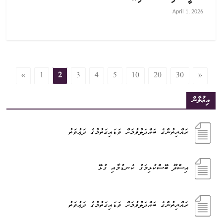
April 1, 2026
«
1
2
3
4
5
10
20
30
»
އިޢުލާން
ރައްޔިތުންގެ ބައްދަލުވުމަށް ވަޑައިގަތުމުގެ ދަޢުވަތު
އިސްދޫ ބޭސްކުޅިމަގު ކެނޑުމާއި ގުޅޭ
ރައްޔިތުންގެ ބައްދަލުވުމަށް ވަޑައިގަތުމުގެ ދަޢުވަތު