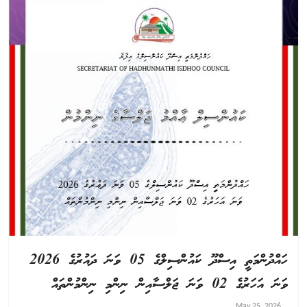
ހައްދުންމަތީ އިސްދޫ ކައުންސިލްގެ 05 ވަނަ ދައުރުގެ 2026
ވަނަ އަހަރުގެ 02 ވަނަ ޖަލްސާއިން ނިންމި ނިންމުންތައް
May 25, 2026