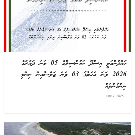
ހައްދުންމަތީ އިސްދޫ ކައުންސިލްގެ 05 ވަނަ ދައުރުގެ
2026 ވަނަ އަހަރުގެ 03 ވަނަ ޖަލްސާއިން ނިންމި
ނިންމުންތައް
June 7, 2026