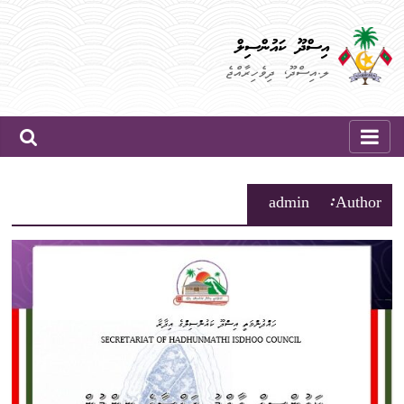
Skip
to
އިސްދޫ ކައުންސިލް
content
ލ.އިސްދޫ، ދިވެހިރާއްޖެ
admin
Author: