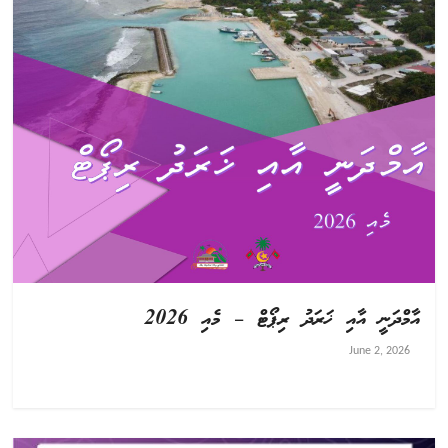
އާމްދަނީ އާއި ޚަރަދު ރިޕޯޓް – މެއި 2026
June 2, 2026