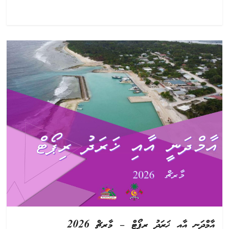
އާމްދަނީ އާއި ޚަރަދު ރިޕޯޓް – މާރޗް 2026