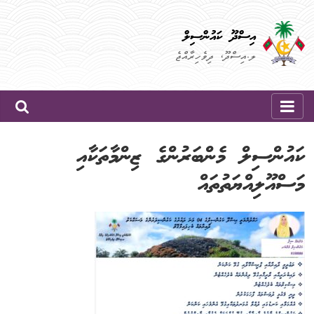
Skip
to
އިސްދޫ ކައުންސިލް
content
ލ.އިސްދޫ، ދިވެހިރާއްޖެ
ކައުންސިލް މެންބަރުންގެ ޒިންމާތަކާއި
މަސްއޫލިއްޔަތުތައް