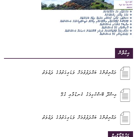
އިޢުލާން
ރައްޔިތުންގެ ބައްދަލުވުމަށް ވަޑައިގަތުމުގެ ދަޢުވަތު
އިސްދޫ ބޭސްކުޅިމަގު ކެނޑުމާއި ގުޅޭ
ރައްޔިތުންގެ ބައްދަލުވުމަށް ވަޑައިގަތުމުގެ ދަޢުވަތު
ޑައުންލޯޑްސް