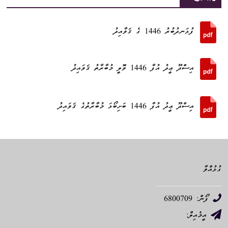
ފުޅަނދުބުރު 1446 ގެ ޤަވާއިދު
އިސްދޫ ޢީދު އުފާ 1446 ވޮލީ މުބާރާތު ޤަވައިދު
އިސްދޫ ޢީދު އުފާ 1446 ބަށިބޯޅަ މުބާރާތުގެ ޤަވައިދު
ގުޅުއްވާ
ފޯން: 6800709
އީމެއިލް: