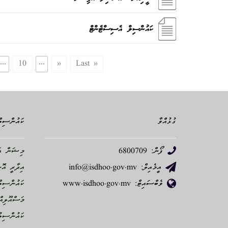
ކައުންސިލް އެސިސްޓެންޓް
...
10
...
»
Last »
ގުޅުއްވާ
ކައުންސިލް
ފޯން: 6800709
މިޝަން އަ
އީމެއިލް: info@isdhoo.gov.mv
އިދާރީ އޮ
ވެބްސައިޓް: www.isdhoo.gov.mv
ކައުންސިލް
މަސްއޫލިއް
ކައުންސިލު