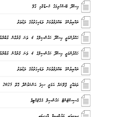
އިސްދޫ ބޭސްކުޅިމަގު ކެނޑުމާއި ގުޅޭ
ރައްޔިތުންގެ ބައްދަލުވުމަށް ވަޑައިގަތުމުގެ ދަޢުވަތު
ހައްދުންމަތީ އިސްދޫ ކައުންސިލްގެ 4 ވަނަ ޤުރުޢާން މުބާރާތުގެ ޕްރޮޕޯސަލް
ހައްދުންމަތީ އިސްދޫ ކައުންސިލްގެ 4 ވަނަ ޤުރުއާން މުބާރާތުގައި ބައިވެރިވުމުގެ ފުރުސަތު ހުޅުވާލުން
ރައްޔިތުންގެ ބައްދަލުވުމަށް ވަޑައިގަތުމުގެ ދަޢުވަތު
ތަރައްޤީ ޕްލޭނަށް އަމަލީ ސިފަ އަންނަމުންދާ ގޮތް 2025 ސެޕްޓެމްބަރ އަދި އޮކްޓޯބަރ
އެސިސްޓެންޓް ކައުންސިލް އެގްޒެކްޓިވް
ސީނިއަރ ކައުންސިލް އޮފިސަރ