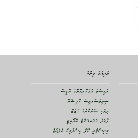
މުޙިއްމު ލިންކް
ރައީސުލް ޖުމްހޫރިއްޔާގެ އޮފީސް
ސިވިލްސަރވިސް ކޮމިޝަން
ދިވެހި ސަރުކާރުގެ ގެޒެޓް
ލޯކަލް ގަވަރމަންޓް އޮތޯރިޓީ
މިނިސްޓްރީ އޮފް އިސްލާމިކް އެފެއާޒް