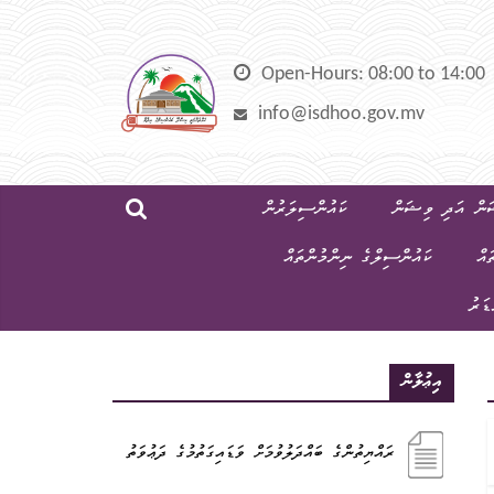
Skip
to
content
Open-Hours: 08:00 to 14:00
info@isdhoo.gov.mv
ން އަދި ވިޝަން
ކައުންސިލަރުން
ައް
ކައުންސިލްގެ ނިންމުންތައް
ޑަރު
އިޢުލާން
ރައްޔިތުންގެ ބައްދަލުވުމަށް ވަޑައިގަތުމުގެ ދަޢުވަތު