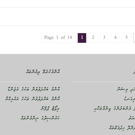
Page 1 of 14
1
2
3
4
5
އާންމުކުރެވޭ ލިޔުންތައް
ދި ވިޝަން
އާންމު ބައްދަލުވުން ތަކުގެ އެޖެންޑާ
ނިގަނޑު
އާންމު ބައްދަލުވުން ތަކުގެ ޔައުމިއްޔާ
 މެންބަރުންގެ ޒިންމާތަކާއި
ރިޕޯޓް ޕްލޭން
ޔަތު
ކައުންސިލްގެ ނިންމުންތައް
ންދޭ ޚިދުމަތްތައް