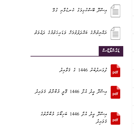
އިސްދޫ ބޭސްކުޅިމަގު ކެނޑުމާއި ގުޅޭ
ރައްޔިތުންގެ ބައްދަލުވުމަށް ވަޑައިގަތުމުގެ ދަޢުވަތު
ޑައުންލޯޑްސް
ފުޅަނދުބުރު 1446 ގެ ޤަވާއިދު
އިސްދޫ ޢީދު އުފާ 1446 ވޮލީ މުބާރާތު ޤަވައިދު
އިސްދޫ ޢީދު އުފާ 1446 ބަށިބޯޅަ މުބާރާތުގެ
ޤަވައިދު