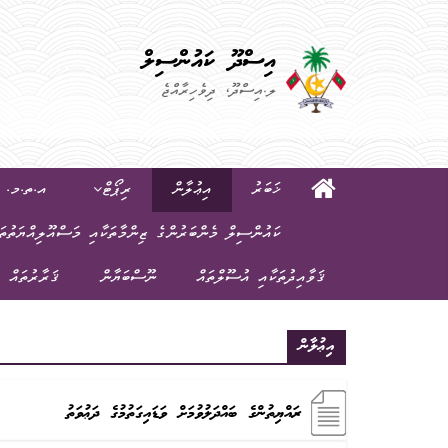
އިސްދޫ ކައުންސިލް
ލ.އިސްދޫ، ދިވެހިރާއްޖެ
ޚަބަރު
އިޢުލާން
ރިޕޯޓް
އ.ތ.މ. ކ
ކައުންސިލް މެންބަރުންގެ ޒިންމާތަކާއި މަސްއޫލިއްޔަތުތަ
ޤަވާއިދުތަކާއި އުސޫލްތައް
ނޫސްބަޔާން
ޤަރާރުތައް
އިޢުލާން
ރައްޔިތުންގެ ބައްދަލުވުމަށް ވަޑައިގަތުމުގެ ދަޢުވަތު