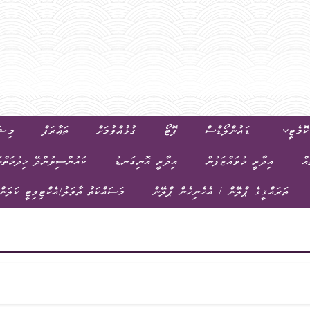
ޮމެޓީ
ޑައުންލޯޑްސް
ފޮޓޯ
ގުޅުއްވުމަށް
ތަޢާރަފް
މިޝަ
އް
އިދާރީ މުވައްޒަފުން
އިދާރީ އޮނިގަނޑު
ކައުންސިލުންދޭ ޚިދުމަތްތ
ތަރައްޤީގެ ޕްލޭން / އެހެނިހެން ޕްލޭން
މަސައްކަތު ތާވަލު/އެކްޓިވިޓީ ކަލަން