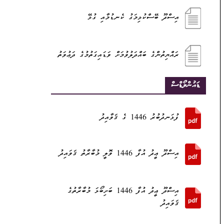
އިސްދޫ ބޭސްކުޅިމަގު ކެނޑުމާއި ގުޅޭ
ރައްޔިތުންގެ ބައްދަލުވުމަށް ވަޑައިގަތުމުގެ ދަޢުވަތު
ޑައުންލޯޑްސް
ފުޅަނދުބުރު 1446 ގެ ޤަވާއިދު
އިސްދޫ ޢީދު އުފާ 1446 ވޮލީ މުބާރާތު ޤަވައިދު
އިސްދޫ ޢީދު އުފާ 1446 ބަށިބޯޅަ މުބާރާތުގެ
ޤަވައިދު