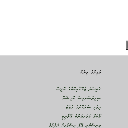
މުޙިއްމު ލިންކް
ރައީސުލް ޖުމްހޫރިއްޔާގެ އޮފީސް
ސިވިލްސަރވިސް ކޮމިޝަން
ދިވެހި ސަރުކާރުގެ ގެޒެޓް
ލޯކަލް ގަވަރމަންޓް އޮތޯރިޓީ
މިނިސްޓްރީ އޮފް އިސްލާމިކް އެފެއާޒް