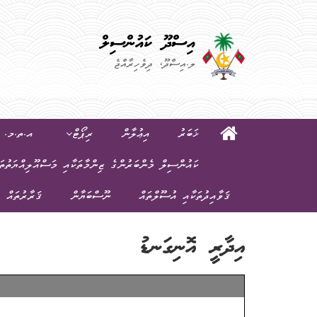
އިސްދޫ ކައުންސިލް
ލ.އިސްދޫ، ދިވެހިރާއްޖެ
ޚަބަރު
އިޢުލާން
ރިޕޯޓް
އ.ތ.މ. ކ
ކައުންސިލް މެންބަރުންގެ ޒިންމާތަކާއި މަސްއޫލިއްޔަތުތަ
ޤަވާއިދުތަކާއި އުސޫލްތައް
ނޫސްބަޔާން
ޤަރާރުތައް
އިދާރީ އޮނިގަނޑު