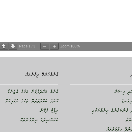
Page
1
/
3
Zoom
100%
އާންމުކުރެވޭ ލިޔުންތައް
ދި ވިޝަން
އާންމު ބައްދަލުވުން ތަކުގެ އެޖެންޑާ
ނިގަނޑު
އާންމު ބައްދަލުވުން ތަކުގެ ޔައުމިއްޔާ
 މެންބަރުންގެ ޒިންމާތަކާއި
ރިޕޯޓް ޕްލޭން
ޔަތު
ކައުންސިލްގެ ނިންމުންތައް
ންދޭ ޚިދުމަތްތައް