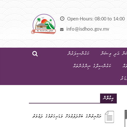
Skip
to
content
Open-Hours: 08:00 to 14:00
info@isdhoo.gov.mv
ން އަދި ވިޝަން
ކައުންސިލަރުން
ައް
ކައުންސިލްގެ ނިންމުންތައް
ޑަރު
އިޢުލާން
ރައްޔިތުންގެ ބައްދަލުވުމަށް ވަޑައިގަތުމުގެ ދަޢުވަތު