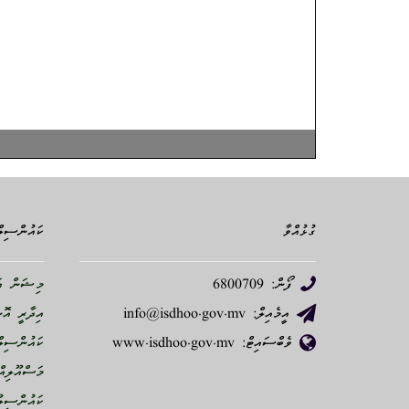
ގުޅުއްވާ
ކައުންސިލް
ފޯން: 6800709
މިޝަން އަ
އީމެއިލް: info@isdhoo.gov.mv
އިދާރީ އޮ
ވެބްސައިޓް: www.isdhoo.gov.mv
ކައުންސިލް
މަސްއޫލިއް
ކައުންސިލު