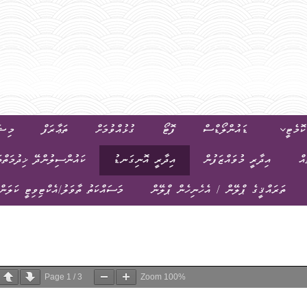
ޮމެޓީ
ޑައުންލޯޑްސް
ފޮޓޯ
ގުޅުއްވުމަށް
ތަޢާރަފް
މިޝަ
އް
އިދާރީ މުވައްޒަފުން
އިދާރީ އޮނިގަނޑު
ކައުންސިލުންދޭ ޚިދުމަތްތ
ތަރައްޤީގެ ޕްލޭން / އެހެނިހެން ޕްލޭން
މަސައްކަތު ތާވަލު/އެކްޓިވިޓީ ކަލަން
Page
1
/
3
Zoom
100%