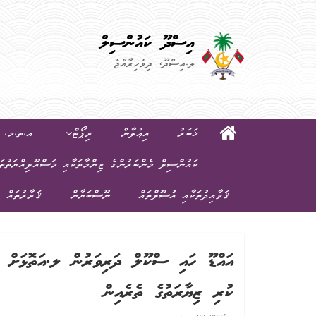
އިސްދޫ ކައުންސިލް
ލ.އިސްދޫ، ދިވެހިރާއްޖެ
ޚަބަރު
އިޢުލާން
ރިޕޯޓް
އ.ތ.މ. ކ
ކައުންސިލް މެންބަރުންގެ ޒިންމާތަކާއި މަސްއޫލިއްޔަތުތަ
ޤަވާއިދުތަކާއި އުސޫލްތައް
ނޫސްބަޔާން
ޤަރާރުތައް
އައްޑޫ ހައި ސްކޫލް ދަރިވަރުން ލ.އަތޮޅަށް ކ
ކުރި ޒިޔާރަތުގެ ތެރެއިން