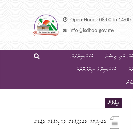
Skip
to
content
Open-Hours: 08:00 to 14:00
info@isdhoo.gov.mv
ން އަދި ވިޝަން
ކައުންސިލަރުން
ައް
ކައުންސިލްގެ ނިންމުންތައް
ޑަރު
އިޢުލާން
ރައްޔިތުންގެ ބައްދަލުވުމަށް ވަޑައިގަތުމުގެ ދަޢުވަތު