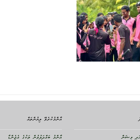
އާންމުކުރެވޭ ލިޔުންތައް
ދި ވިޝަން
އާންމު ބައްދަލުވުން ތަކުގެ އެޖެންޑާ