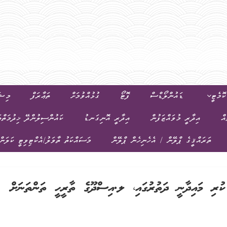
ޮމެޓީ
ޑައުންލޯޑްސް
ފޮޓޯ
ގުޅުއްވުމަށް
ތަޢާރަފް
މިޝަ
އް
އިދާރީ މުވައްޒަފުން
އިދާރީ އޮނިގަނޑު
ކައުންސިލުންދޭ ޚިދުމަތްތ
ތަރައްޤީގެ ޕްލޭން / އެހެނިހެން ޕްލޭން
މަސައްކަތު ތާވަލު/އެކްޓިވިޓީ ކަލަން
ުރި މައިދާނީ ދަތުރުގައި، ލ.އިސްދޫގެ ތާރީހީ ތަންތަނަށް