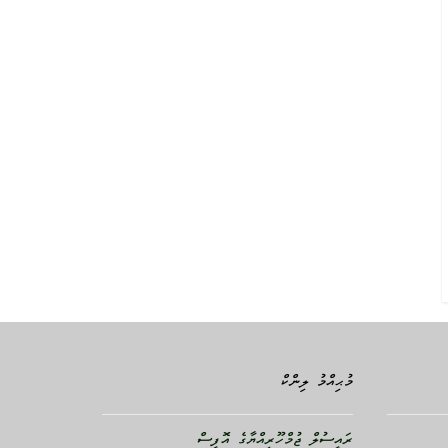
މުޙިއްމު ލިންކް
ރައީސުލް ޖުމްހޫރިއްޔާގެ އޮފީސް