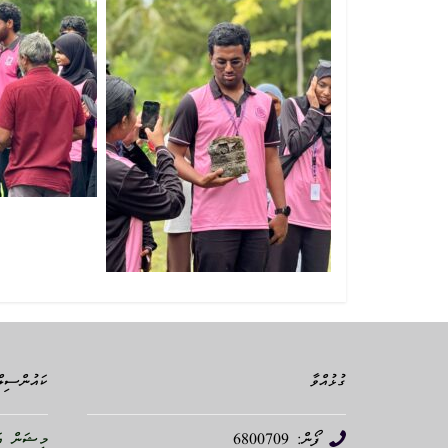
ގުޅުއްވާ
ކައުންސިލް
ފޯން: 6800709
މިޝަން އަ