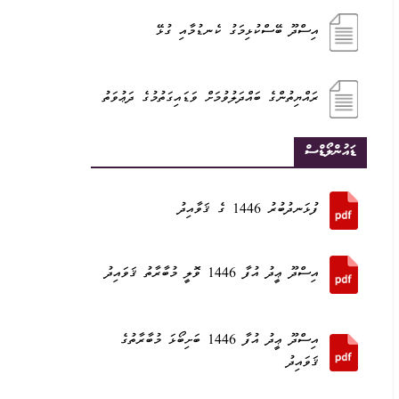
އިސްދޫ ބޭސްކުޅިމަގު ކެނޑުމާއި ގުޅޭ
ރައްޔިތުންގެ ބައްދަލުވުމަށް ވަޑައިގަތުމުގެ ދަޢުވަތު
ޑައުންލޯޑްސް
ފުޅަނދުބުރު 1446 ގެ ޤަވާއިދު
އިސްދޫ ޢީދު އުފާ 1446 ވޮލީ މުބާރާތު ޤަވައިދު
އިސްދޫ ޢީދު އުފާ 1446 ބަށިބޯޅަ މުބާރާތުގެ
ޤަވައިދު