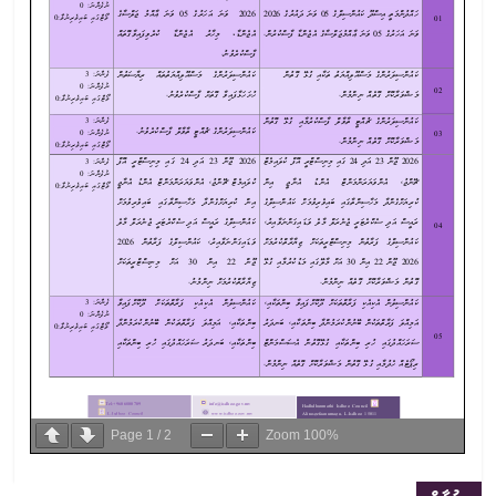
Page
1
/
2
Zoom
100%