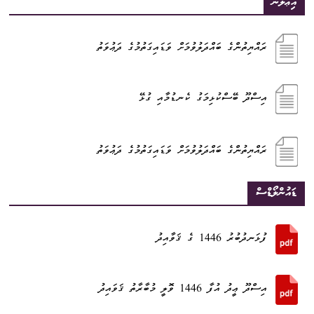
އިޢުލާން
ރައްޔިތުންގެ ބައްދަލުވުމަށް ވަޑައިގަތުމުގެ ދަޢުވަތު
އިސްދޫ ބޭސްކުޅިމަގު ކެނޑުމާއި ގުޅޭ
ރައްޔިތުންގެ ބައްދަލުވުމަށް ވަޑައިގަތުމުގެ ދަޢުވަތު
ޑައުންލޯޑްސް
ފުޅަނދުބުރު 1446 ގެ ޤަވާއިދު
އިސްދޫ ޢީދު އުފާ 1446 ވޮލީ މުބާރާތު ޤަވައިދު