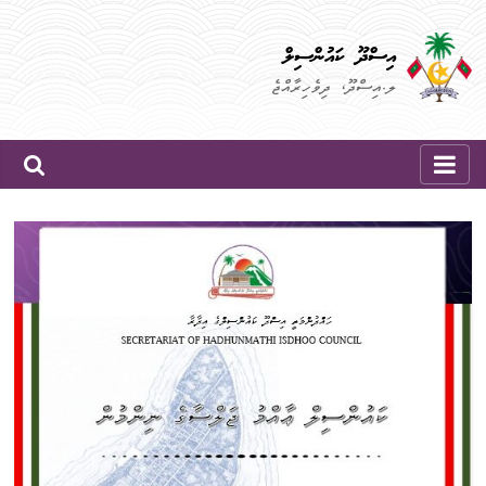
Skip
to
އިސްދޫ ކައުންސިލް
content
ލ.އިސްދޫ، ދިވެހިރާއްޖެ