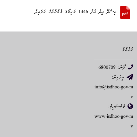
އިސްދޫ ޢީދު އުފާ 1446 ބަށިބޯޅަ މުބާރާތުގެ ޤަވައިދު
ގުޅުއްވާ
ފޯން: 6800709
އީމެއިލް:
info@isdhoo.gov.m
v
ވެބްސައިޓް:
www.isdhoo.gov.m
v