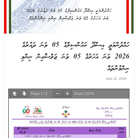
ހައްދުންމަތީ އިސްދޫ ކައުންސިލްގެ 05 ވަނަ ދައުރުގެ
2026 ވަނަ އަހަރުގެ 05 ވަނަ ޖަލްސާއިން ނިންމި
ނިންމުންތައް
June 22, 2026
Page
1
/
2
Zoom
100%