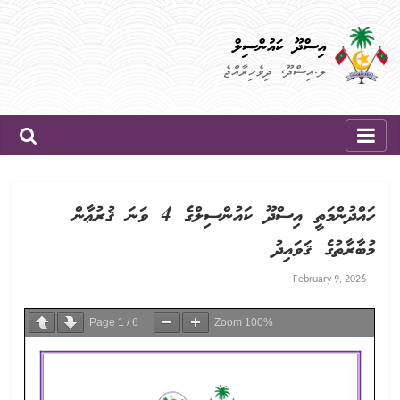
Skip
to
އިސްދޫ ކައުންސިލް
content
ލ.އިސްދޫ، ދިވެހިރާއްޖެ
ހައްދުންމަތީ އިސްދޫ ކައުންސިލްގެ 4 ވަނަ ޤުރުޢާން
މުބާރާތުގެ ޤަވައިދު
February 9, 2026
Page
1
/
6
Zoom
100%