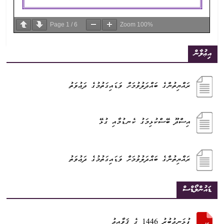
Page
1
/
6
Zoom
100%
އިޢުލާން
ރައްޔިތުންގެ ބައްދަލުވުމަށް ވަޑައިގަތުމުގެ ދަޢުވަތު
އިސްދޫ ބޭސްކުޅިމަގު ކެނޑުމާއި ގުޅޭ
ރައްޔިތުންގެ ބައްދަލުވުމަށް ވަޑައިގަތުމުގެ ދަޢުވަތު
ޑައުންލޯޑްސް
ފުޅަނދުބުރު 1446 ގެ ޤަވާއިދު