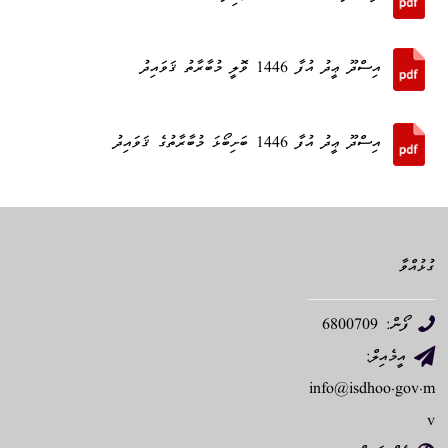
އިސްދޫ ޢީދު އުފާ 1446 ވޮލީ މުބާރާތު ޤަވައިދު
އިސްދޫ ޢީދު އުފާ 1446 ބަށިބޯޅަ މުބާރާތުގެ ޤަވައިދު
ގުޅުއްވާ
ފޯން: 6800709
އީމެއިލް:
info@isdhoo.gov.m
v