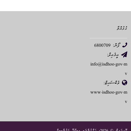
ގުޅުއްވާ
ފޯން: 6800709
އީމެއިލް:
info@isdhoo.gov.m
v
ވެބްސައިޓް:
www.isdhoo.gov.m
v