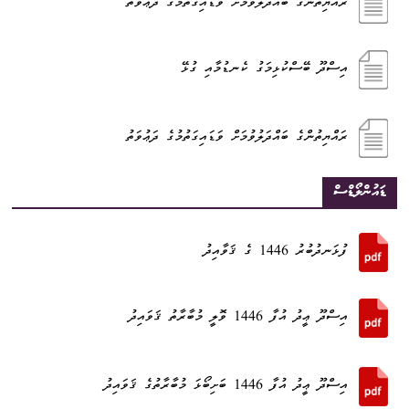
ރައްޔިތުންގެ ބައްދަލުވުމަށް ވަޑައިގަތުމުގެ ދަޢުވަތު
އިސްދޫ ބޭސްކުޅިމަގު ކެނޑުމާއި ގުޅޭ
ރައްޔިތުންގެ ބައްދަލުވުމަށް ވަޑައިގަތުމުގެ ދަޢުވަތު
ޑައުންލޯޑްސް
ފުޅަނދުބުރު 1446 ގެ ޤަވާއިދު
އިސްދޫ ޢީދު އުފާ 1446 ވޮލީ މުބާރާތު ޤަވައިދު
އިސްދޫ ޢީދު އުފާ 1446 ބަށިބޯޅަ މުބާރާތުގެ ޤަވައިދު