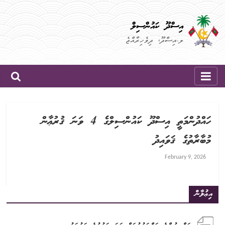
Skip
to
އިސްދޫ ކައުންސިލް
content
ލ.އިސްދޫ، ދިވެހިރާއްޖެ
ހައްދުންމަތީ އިސްދޫ ކައުންސިލްގެ 4 ވަނަ ޤުރުޢާން
މުބާރާތުގެ ޤަވައިދު
February 9, 2026
އިޢުލާން