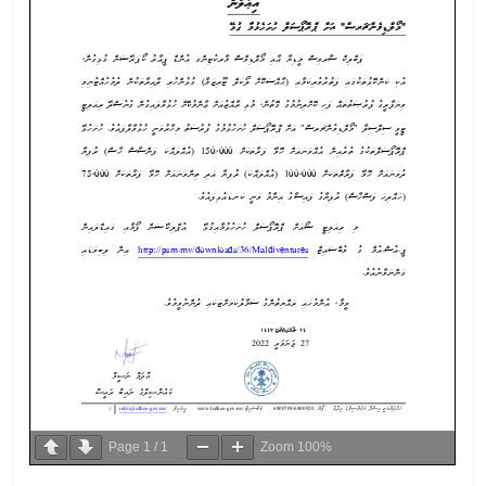
Page
1
/
1
Zoom
100%