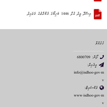
އިސްދޫ ޢީދު އުފާ 1446 ބަށިބޯޅަ މުބާރާތުގެ ޤަވައިދު
ގުޅުއްވާ
ފޯން: 6800709
އީމެއިލް:
info@isdhoo.gov.m
v
ވެބްސައިޓް:
www.isdhoo.gov.m
v