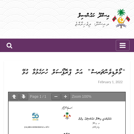
Skip
to
އިސްދޫ ކައުންސިލް
content
ލ.އިސްދޫ، ދިވެހިރާއްޖެ
“މޯލްޑިވެންޗަރސް” އަށް ޕްރޮޕޯސަލް ހުށަހެޅުމާ ގުޅޭ
February 1, 2022
Page
1
/
1
Zoom
100%