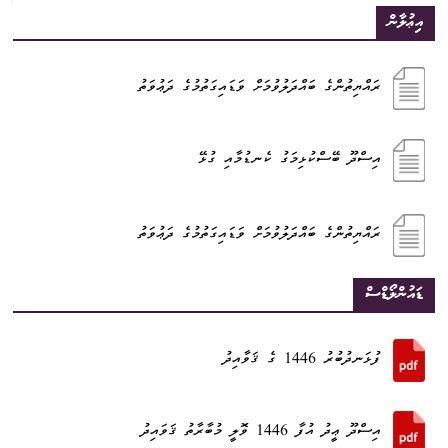
އިޢުލާން
ރައްޔިތުންގެ ބައްދަލުވުމަށް ވަޑައިގަތުމުގެ ދަޢުވަތު
އިސްދޫ ބޭސްކުޅިމަގު ކެނޑުމާއި ގުޅޭ
ރައްޔިތުންގެ ބައްދަލުވުމަށް ވަޑައިގަތުމުގެ ދަޢުވަތު
ޑައުންލޯޑްސް
ފުޅަނދުބުރު 1446 ގެ ޤަވާއިދު
އިސްދޫ ޢީދު އުފާ 1446 ވޮލީ މުބާރާތު ޤަވައިދު