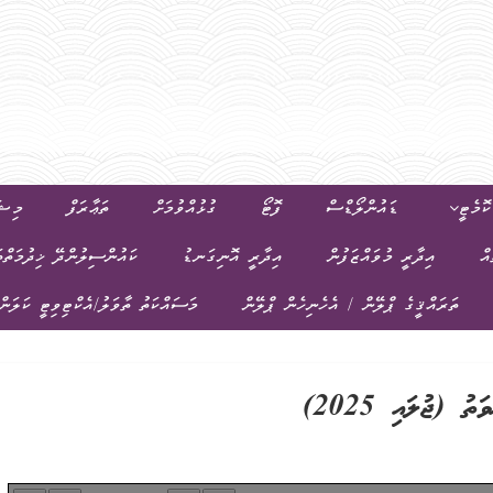
ޮމެޓީ
ޑައުންލޯޑްސް
ފޮޓޯ
ގުޅުއްވުމަށް
ތަޢާރަފް
މިޝަ
އް
އިދާރީ މުވައްޒަފުން
އިދާރީ އޮނިގަނޑު
ކައުންސިލުންދޭ ޚިދުމަތްތ
ތަރައްޤީގެ ޕްލޭން / އެހެނިހެން ޕްލޭން
މަސައްކަތު ތާވަލު/އެކްޓިވިޓީ ކަލަން
ު (ޖުލައި 2025)