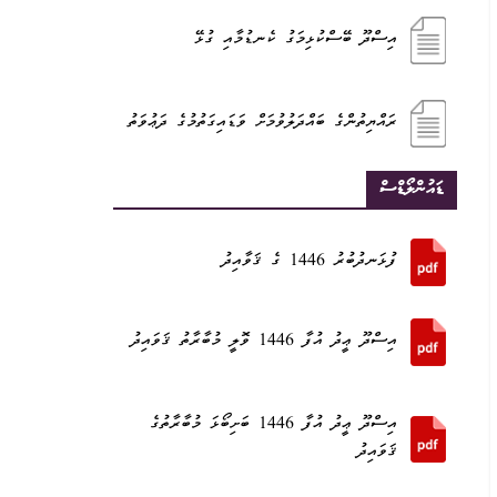
އިސްދޫ ބޭސްކުޅިމަގު ކެނޑުމާއި ގުޅޭ
ރައްޔިތުންގެ ބައްދަލުވުމަށް ވަޑައިގަތުމުގެ ދަޢުވަތު
ޑައުންލޯޑްސް
ފުޅަނދުބުރު 1446 ގެ ޤަވާއިދު
އިސްދޫ ޢީދު އުފާ 1446 ވޮލީ މުބާރާތު ޤަވައިދު
އިސްދޫ ޢީދު އުފާ 1446 ބަށިބޯޅަ މުބާރާތުގެ
ޤަވައިދު