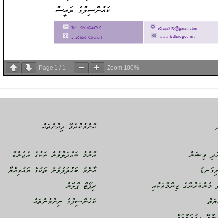
Page
1
/
1
Zoom
100%
އާންމުކުރެވޭ ލިޔުންތައް
ދި ވިޝަން
އާންމު ބައްދަލުވުން ތަކުގެ އެޖެންޑާ
ނިގަނޑު
އާންމު ބައްދަލުވުން ތަކުގެ ޔައުމިއްޔާ
 މެންބަރުންގެ ޒިންމާތަކާއި
ރިޕޯޓް ޕްލޭން
ޔަތު
ކައުންސިލްގެ ނިންމުންތައް
ންދޭ ޚިދުމަތްތައް