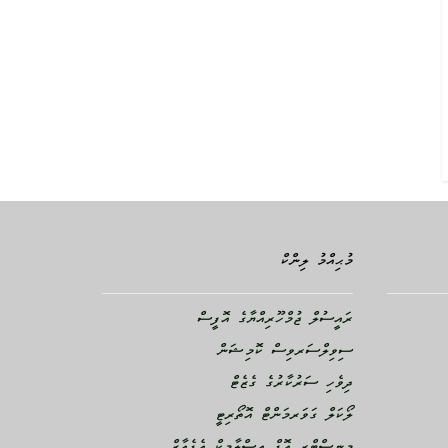
މުޙިއްމު ލިންކް
ރައީސުލް ޖުމްހޫރިއްޔާގެ އޮފީސް
ސިވިލްސަރވިސް ކޮމިޝަން
ދިވެހި ސަރުކާރުގެ ގެޒެޓް
ލޯކަލް ގަވަރމަންޓް އޮތޯރިޓީ
މިނިސްޓްރީ އޮފް އިސްލާމިކް އެފެއާޒް