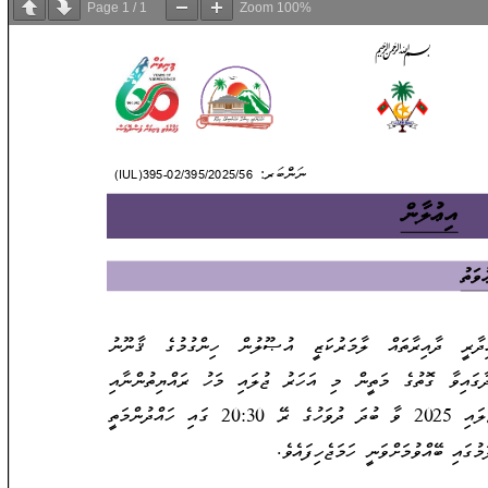
Page
1
/
1
Zoom
100%