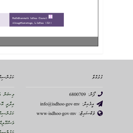
ގުޅުއްވާ
ކައުންސިލް
ފޯން: 6800709
މިޝަން އަ
އީމެއިލް: info@isdhoo.gov.mv
އިދާރީ އޮ
ވެބްސައިޓް: www.isdhoo.gov.mv
ކައުންސިލް
މަސްއޫލިއް
ކައުންސިލު