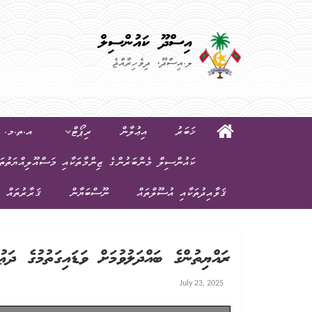
އިސްދޫ ކައުންސިލް
ލ.އިސްދޫ، ދިވެހިރާއްޖެ
ޚަބަރު
އިޢުލާން
ރިޕޯޓް
އ.ތ.މ. ކ
ކައުންސިލް މެންބަރުންގެ ޒިންމާތަކާއި މަސްއޫލިއްޔަތުތަ
ޤަވާއިދުތަކާއި އުސޫލްތައް
ނޫސްބަޔާން
ޤަރާރުތައް
ރައްޔިތުންގެ ބައްދަލުވުމަށް ވަޑައިގަތުމުގެ ދަޢުވަތ
July 23, 2025