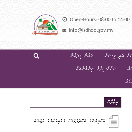
Skip
to
content
Open-Hours: 08:00 to 14:00
info@isdhoo.gov.mv
ން އަދި ވިޝަން
ކައުންސިލަރުން
ައް
ކައުންސިލްގެ ނިންމުންތައް
ޑަރު
އިޢުލާން
ރައްޔިތުންގެ ބައްދަލުވުމަށް ވަޑައިގަތުމުގެ ދަޢުވަތު