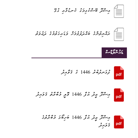
އިސްދޫ ބޭސްކުޅިމަގު ކެނޑުމާއި ގުޅޭ
ރައްޔިތުންގެ ބައްދަލުވުމަށް ވަޑައިގަތުމުގެ ދަޢުވަތު
ޑައުންލޯޑްސް
ފުޅަނދުބުރު 1446 ގެ ޤަވާއިދު
އިސްދޫ ޢީދު އުފާ 1446 ވޮލީ މުބާރާތު ޤަވައިދު
އިސްދޫ ޢީދު އުފާ 1446 ބަށިބޯޅަ މުބާރާތުގެ
ޤަވައިދު