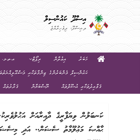
އިސްދޫ ކައުންސިލް
ލ.އިސްދޫ، ދިވެހިރާއްޖެ
ޚަބަރު
އިޢުލާން
ރިޕޯޓް
އ.ތ.މ. ކ
ކައުންސިލް މެންބަރުންގެ ޒިންމާތަކާއި މަސްއޫލިއްޔަތުތަ
ޤަވާއިދުތަކާއި އުސޫލްތައް
ނޫސްބަޔާން
ޤަރާރުތައް
ކަނބަލުން ވިޔަފާރީގެ ދާއިރާއަށް އަޙުލުވެރިކު
ޙާއްޞަ މަޢުލޫމާތު ސެޟަން.. އަދި މިސެޟަންގ