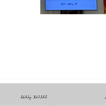
އާންމުކުރެވޭ ލިޔުންތައް