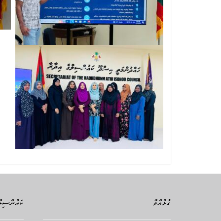
ގުޅުއްވާ
ކައުންސިލް