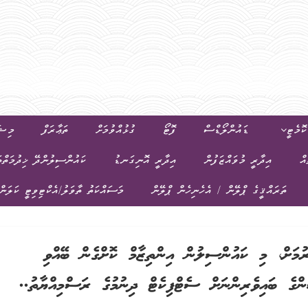
ޮމެޓީ
ޑައުންލޯޑްސް
ފޮޓޯ
ގުޅުއްވުމަށް
ތަޢާރަފް
މިޝަ
އް
އިދާރީ މުވައްޒަފުން
އިދާރީ އޮނިގަނޑު
ކައުންސިލުންދޭ ޚިދުމަތްތ
ތަރައްޤީގެ ޕްލޭން / އެހެނިހެން ޕްލޭން
މަސައްކަތު ތާވަލު/އެކްޓިވިޓީ ކަލަން
ރުމަށް، މި ކައުންސިލުން އިންތިޒާމް ކޮށްގެން ބޭއްވި
ެ ބައިވެރިންނަށް ސެޓްފިކެޓް ދިނުމުގެ ރަސްމިއްޔާތު..