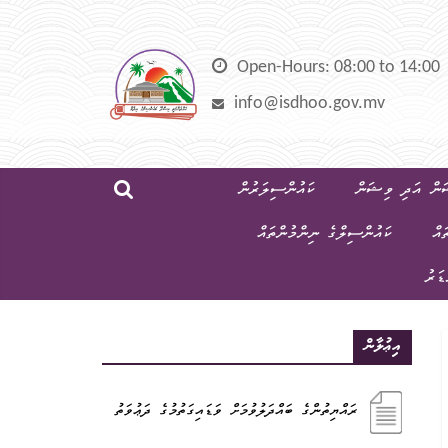
Skip
to
content
Open-Hours: 08:00 to 14:00
info@isdhoo.gov.mv
ން އަދި ވިޝަން
ކައުންސިލަރުން
ައް
ކައުންސިލްގެ ނިންމުންތައް
ޑަރު
އިޢުލާން
ރައްޔިތުންގެ ބައްދަލުވުމަށް ވަޑައިގަތުމުގެ ދަޢުވަތު