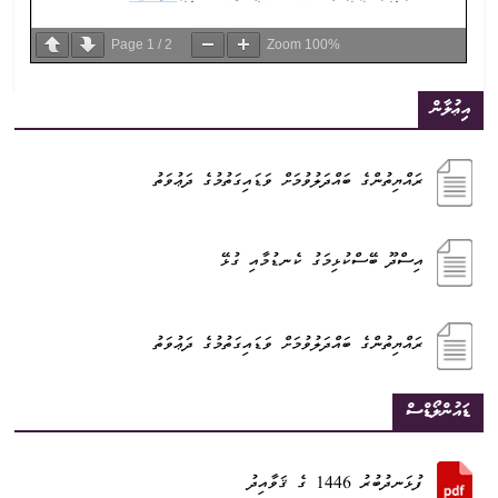
Page
1
/
2
Zoom
100%
އިޢުލާން
ރައްޔިތުންގެ ބައްދަލުވުމަށް ވަޑައިގަތުމުގެ ދަޢުވަތު
އިސްދޫ ބޭސްކުޅިމަގު ކެނޑުމާއި ގުޅޭ
ރައްޔިތުންގެ ބައްދަލުވުމަށް ވަޑައިގަތުމުގެ ދަޢުވަތު
ޑައުންލޯޑްސް
ފުޅަނދުބުރު 1446 ގެ ޤަވާއިދު