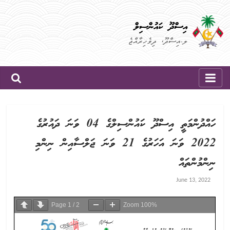
Skip
to
އިސްދޫ ކައުންސިލް
content
ލ.އިސްދޫ، ދިވެހިރާއްޖެ
ހައްދުންމަތީ އިސްދޫ ކައުންސިލްގެ 04 ވަނަ ދައުރުގެ
2022 ވަނަ އަހަރުގެ 21 ވަނަ ޖަލްސާއިން ނިންމި
ނިންމުންތައް
June 13, 2022
Page
1
/
2
Zoom
100%