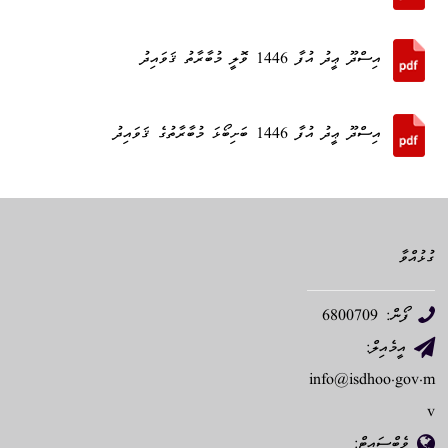
އިސްދޫ ޢީދު އުފާ 1446 ވޮލީ މުބާރާތު ޤަވައިދު
އިސްދޫ ޢީދު އުފާ 1446 ބަށިބޯޅަ މުބާރާތުގެ ޤަވައިދު
ގުޅުއްވާ
ފޯން: 6800709
އީމެއިލް:
info@isdhoo.gov.m
v
ވެބްސައިޓް: