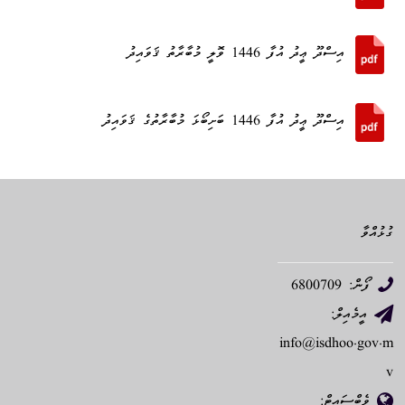
އިސްދޫ ޢީދު އުފާ 1446 ވޮލީ މުބާރާތު ޤަވައިދު
އިސްދޫ ޢީދު އުފާ 1446 ބަށިބޯޅަ މުބާރާތުގެ ޤަވައިދު
ގުޅުއްވާ
ފޯން: 6800709
އީމެއިލް:
info@isdhoo.gov.m
v
ވެބްސައިޓް: