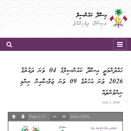
Skip
to
އިސްދޫ ކައުންސިލް
content
ލ.އިސްދޫ، ދިވެހިރާއްޖެ
ހައްދުންމަތީ އިސްދޫ ކައުންސިލްގެ 04 ވަނަ ދައުރުގެ
2026 ވަނަ އަހަރުގެ 09 ވަނަ ޖަލްސާއިން ނިންމި
ނިންމުންތައް
May 1, 2026
Page
1
/
2
Zoom
100%