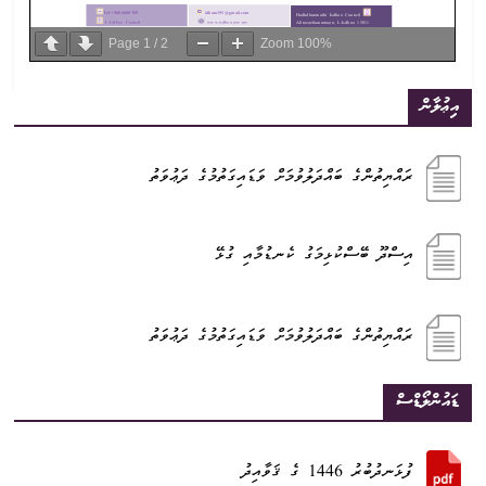
Page
1
/
2
Zoom
100%
އިޢުލާން
ރައްޔިތުންގެ ބައްދަލުވުމަށް ވަޑައިގަތުމުގެ ދަޢުވަތު
އިސްދޫ ބޭސްކުޅިމަގު ކެނޑުމާއި ގުޅޭ
ރައްޔިތުންގެ ބައްދަލުވުމަށް ވަޑައިގަތުމުގެ ދަޢުވަތު
ޑައުންލޯޑްސް
ފުޅަނދުބުރު 1446 ގެ ޤަވާއިދު