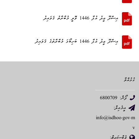
އިސްދޫ ޢީދު އުފާ 1446 ވޮލީ މުބާރާތު ޤަވައިދު
އިސްދޫ ޢީދު އުފާ 1446 ބަށިބޯޅަ މުބާރާތުގެ ޤަވައިދު
ގުޅުއްވާ
ފޯން: 6800709
އީމެއިލް:
info@isdhoo.gov.m
v
ވެބްސައިޓް: