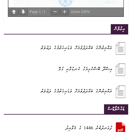
Page
1
/
1
Zoom
100%
އިޢުލާން
ރައްޔިތުންގެ ބައްދަލުވުމަށް ވަޑައިގަތުމުގެ ދަޢުވަތު
އިސްދޫ ބޭސްކުޅިމަގު ކެނޑުމާއި ގުޅޭ
ރައްޔިތުންގެ ބައްދަލުވުމަށް ވަޑައިގަތުމުގެ ދަޢުވަތު
ޑައުންލޯޑްސް
ފުޅަނދުބުރު 1446 ގެ ޤަވާއިދު