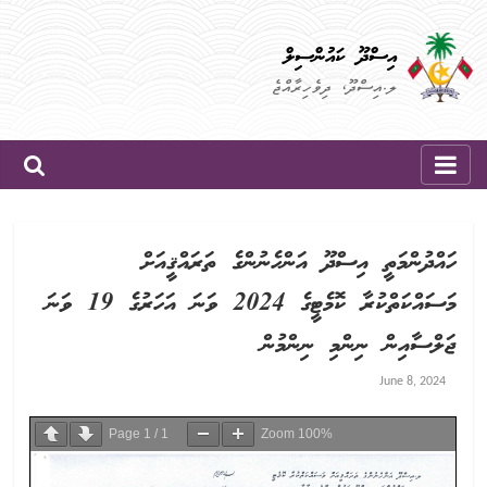
Skip
to
އިސްދޫ ކައުންސިލް
content
ލ.އިސްދޫ، ދިވެހިރާއްޖެ
ހައްދުންމަތީ އިސްދޫ އަންހެނުންގެ ތަރައްޤީއަށް
މަސައްކަތްކުރާ ކޮމެޓީގެ 2024 ވަނަ އަހަރުގެ 19 ވަނަ
ޖަލްސާއިން ނިންމި ނިންމުން
June 8, 2024
Page
1
/
1
Zoom
100%