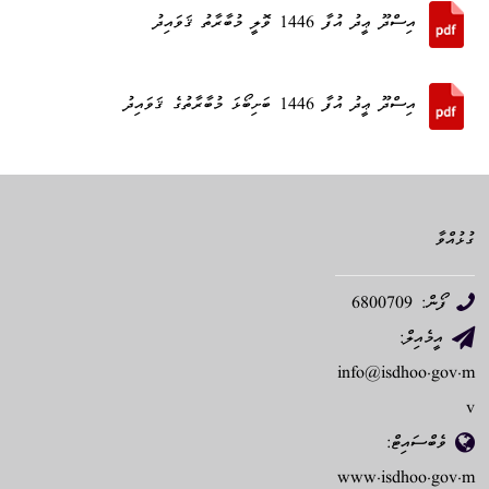
އިސްދޫ ޢީދު އުފާ 1446 ވޮލީ މުބާރާތު ޤަވައިދު
އިސްދޫ ޢީދު އުފާ 1446 ބަށިބޯޅަ މުބާރާތުގެ ޤަވައިދު
ގުޅުއްވާ
ފޯން: 6800709
އީމެއިލް:
info@isdhoo.gov.m
v
ވެބްސައިޓް:
www.isdhoo.gov.m