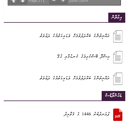
Page
1
/
1
Zoom
100%
އިޢުލާން
ރައްޔިތުންގެ ބައްދަލުވުމަށް ވަޑައިގަތުމުގެ ދަޢުވަތު
އިސްދޫ ބޭސްކުޅިމަގު ކެނޑުމާއި ގުޅޭ
ރައްޔިތުންގެ ބައްދަލުވުމަށް ވަޑައިގަތުމުގެ ދަޢުވަތު
ޑައުންލޯޑްސް
ފުޅަނދުބުރު 1446 ގެ ޤަވާއިދު