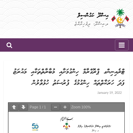
Skip
to
އިސްދޫ ކައުންސިލް
content
ލ.އިސްދޫ، ދިވެހިރާއްޖެ
ޓްރެއިނިންގ ޕްރޮގްރާމް ހިންގުމަށާއި މުބާރާތްތަކާއި މައުރަޒު
ފަދަ ހަރަކާތްތައް ހިންގުމުގެ ފުރުސަތު ހުޅުވާލުން
January 19, 2022
Page
1
/
1
Zoom
100%