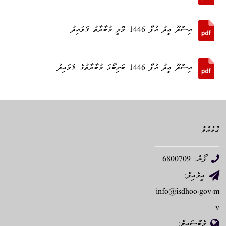
އިސްދޫ ޢީދު އުފާ 1446 ވޮލީ މުބާރާތު ޤަވައިދު
އިސްދޫ ޢީދު އުފާ 1446 ބަށިބޯޅަ މުބާރާތުގެ ޤަވައިދު
ގުޅުއްވާ
ފޯން: 6800709
އީމެއިލް:
info@isdhoo.gov.m
v
ވެބްސައިޓް: