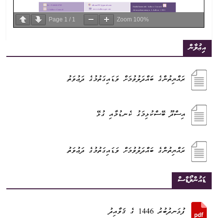
Page
1
/
1
Zoom
100%
އިޢުލާން
ރައްޔިތުންގެ ބައްދަލުވުމަށް ވަޑައިގަތުމުގެ ދަޢުވަތު
އިސްދޫ ބޭސްކުޅިމަގު ކެނޑުމާއި ގުޅޭ
ރައްޔިތުންގެ ބައްދަލުވުމަށް ވަޑައިގަތުމުގެ ދަޢުވަތު
ޑައުންލޯޑްސް
ފުޅަނދުބުރު 1446 ގެ ޤަވާއިދު