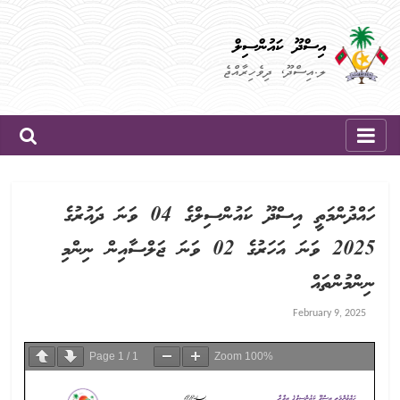
Skip
to
އިސްދޫ ކައުންސިލް
content
ލ.އިސްދޫ، ދިވެހިރާއްޖެ
ހައްދުންމަތީ އިސްދޫ ކައުންސިލްގެ 04 ވަނަ ދައުރުގެ
2025 ވަނަ އަހަރުގެ 02 ވަނަ ޖަލްސާއިން ނިންމި
ނިންމުންތައް
February 9, 2025
Page
1
/
1
Zoom
100%