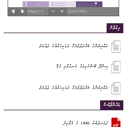
Page
1
/
1
Zoom
100%
އިޢުލާން
ރައްޔިތުންގެ ބައްދަލުވުމަށް ވަޑައިގަތުމުގެ ދަޢުވަތު
އިސްދޫ ބޭސްކުޅިމަގު ކެނޑުމާއި ގުޅޭ
ރައްޔިތުންގެ ބައްދަލުވުމަށް ވަޑައިގަތުމުގެ ދަޢުވަތު
ޑައުންލޯޑްސް
ފުޅަނދުބުރު 1446 ގެ ޤަވާއިދު