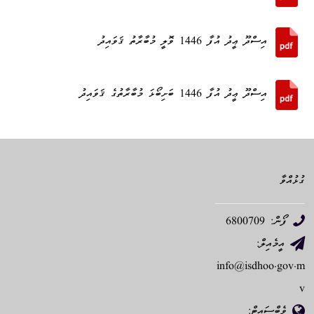
އިސްދޫ ޢީދު އުފާ 1446 ވޮލީ މުބާރާތު ޤަވައިދު
އިސްދޫ ޢީދު އުފާ 1446 ބަށިބޯޅަ މުބާރާތުގެ ޤަވައިދު
ގުޅުއްވާ
ފޯން: 6800709
އީމެއިލް:
info@isdhoo.gov.m
v
ވެބްސައިޓް: