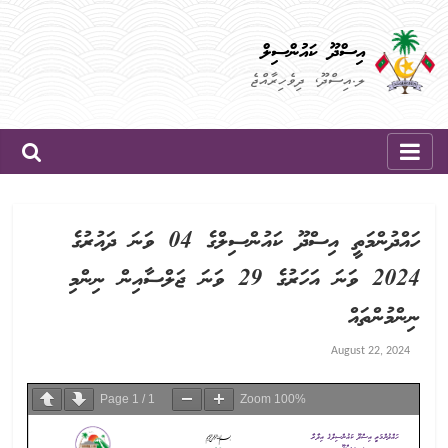
Skip
to
އިސްދޫ ކައުންސިލް
content
ލ.އިސްދޫ، ދިވެހިރާއްޖެ
ހައްދުންމަތީ އިސްދޫ ކައުންސިލްގެ 04 ވަނަ ދައުރުގެ
2024 ވަނަ އަހަރުގެ 29 ވަނަ ޖަލްސާއިން ނިންމި
ނިންމުންތައް
August 22, 2024
Page
1
/
1
Zoom
100%