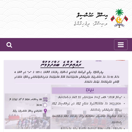
Skip
to
އިސްދޫ ކައުންސިލް
content
ލ.އިސްދޫ، ދިވެހިރާއްޖެ