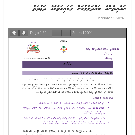
ރައްޔިތުންގެ ބައްދަލުވުމަށް ވަޑައިގަތުމުގެ ދަޢުވަތު
December 1, 2024
Page
1
/
1
Zoom
100%