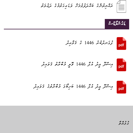
ރައްޔިތުންގެ ބައްދަލުވުމަށް ވަޑައިގަތުމުގެ ދަޢުވަތު
ޑައުންލޯޑްސް
ފުޅަނދުބުރު 1446 ގެ ޤަވާއިދު
އިސްދޫ ޢީދު އުފާ 1446 ވޮލީ މުބާރާތު ޤަވައިދު
އިސްދޫ ޢީދު އުފާ 1446 ބަށިބޯޅަ މުބާރާތުގެ ޤަވައިދު
ގުޅުއްވާ