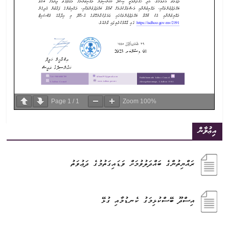
Page
1
/
1
Zoom
100%
އިޢުލާން
ރައްޔިތުންގެ ބައްދަލުވުމަށް ވަޑައިގަތުމުގެ ދަޢުވަތު
އިސްދޫ ބޭސްކުޅިމަގު ކެނޑުމާއި ގުޅޭ