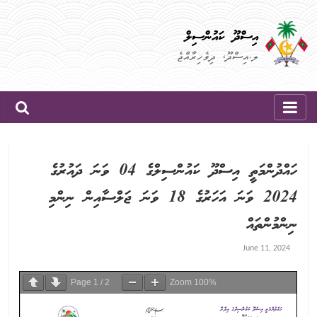
Skip
to
އިސްދޫ ކައުންސިލް
content
ލ.އިސްދޫ، ދިވެހިރާއްޖެ
ހައްދުންމަތީ އިސްދޫ ކައުންސިލްގެ 04 ވަނަ ދައުރުގެ
2024 ވަނަ އަހަރުގެ 18 ވަނަ ޖަލްސާއިން ނިންމި
ނިންމުންތައް
June 11, 2024
Page
1
/
2
Zoom
100%