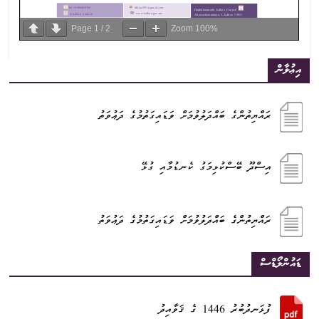
Page
1
/
2
Zoom
100%
އިޢުލާން
ރައްޔިތުންގެ ބައްދަލުވުމަށް ވަޑައިގަތުމުގެ ދަޢުވަތު
އިސްދޫ ބޭސްކުޅިމަގު ކެނޑުމާއި ގުޅޭ
ރައްޔިތުންގެ ބައްދަލުވުމަށް ވަޑައިގަތުމުގެ ދަޢުވަތު
ޑައުންލޯޑްސް
ފުޅަނދުބުރު 1446 ގެ ޤަވާއިދު