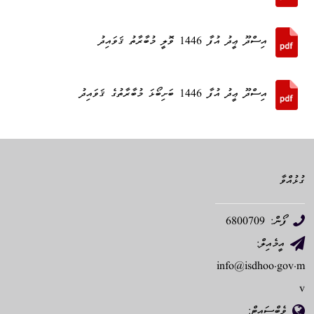
އިސްދޫ ޢީދު އުފާ 1446 ވޮލީ މުބާރާތު ޤަވައިދު
އިސްދޫ ޢީދު އުފާ 1446 ބަށިބޯޅަ މުބާރާތުގެ ޤަވައިދު
ގުޅުއްވާ
ފޯން: 6800709
އީމެއިލް:
info@isdhoo.gov.m
v
ވެބްސައިޓް: