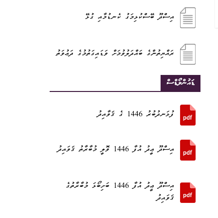
އިސްދޫ ބޭސްކުޅިމަގު ކެނޑުމާއި ގުޅޭ
ރައްޔިތުންގެ ބައްދަލުވުމަށް ވަޑައިގަތުމުގެ ދަޢުވަތު
ޑައުންލޯޑްސް
ފުޅަނދުބުރު 1446 ގެ ޤަވާއިދު
އިސްދޫ ޢީދު އުފާ 1446 ވޮލީ މުބާރާތު ޤަވައިދު
އިސްދޫ ޢީދު އުފާ 1446 ބަށިބޯޅަ މުބާރާތުގެ
ޤަވައިދު