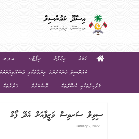
އިސްދޫ ކައުންސިލް
ލ.އިސްދޫ، ދިވެހިރާއްޖެ
ޚަބަރު
އިޢުލާން
ރިޕޯޓް
އ.ތ.މ. ކ
ކައުންސިލް މެންބަރުންގެ ޒިންމާތަކާއި މަސްއޫލިއްޔަތުތަ
ޤަވާއިދުތަކާއި އުސޫލްތައް
ނޫސްބަޔާން
ޤަރާރުތައް
ސިވިލް ސަރވިސް ވަޒީފާއަށް އެދޭ ފޯމް
January 2, 2022