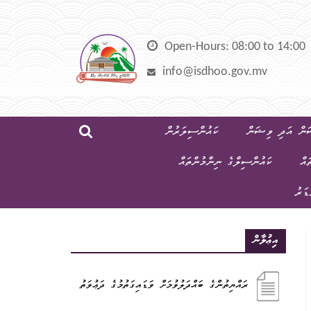
Skip
to
content
Open-Hours: 08:00 to 14:00
info@isdhoo.gov.mv
ން އަދި ވިޝަން
ކައުންސިލަރުން
ައް
ކައުންސިލްގެ ނިންމުންތައް
ޑަރު
އިޢުލާން
ރައްޔިތުންގެ ބައްދަލުވުމަށް ވަޑައިގަތުމުގެ ދަޢުވަތު