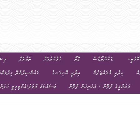
ޮމެޓީ
ޑައުންލޯޑްސް
ފޮޓޯ
ގުޅުއްވުމަށް
ތަޢާރަފް
މިޝަ
އް
އިދާރީ މުވައްޒަފުން
އިދާރީ އޮނިގަނޑު
ކައުންސިލުންދޭ ޚިދުމަތްތ
ތަރައްޤީގެ ޕްލޭން / އެހެނިހެން ޕްލޭން
މަސައްކަތު ތާވަލު/އެކްޓިވިޓީ ކަލަން