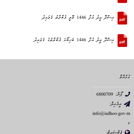
އިސްދޫ ޢީދު އުފާ 1446 ވޮލީ މުބާރާތު ޤަވައިދު
އިސްދޫ ޢީދު އުފާ 1446 ބަށިބޯޅަ މުބާރާތުގެ ޤަވައިދު
ގުޅުއްވާ
ފޯން: 6800709
އީމެއިލް:
info@isdhoo.gov.m
v
ވެބްސައިޓް: