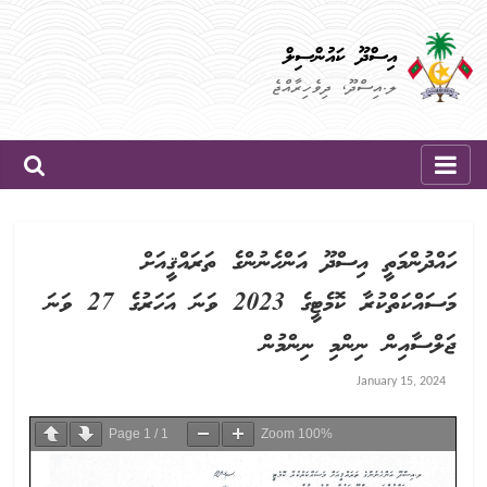
Skip
to
އިސްދޫ ކައުންސިލް
content
ލ.އިސްދޫ، ދިވެހިރާއްޖެ
ހައްދުންމަތީ އިސްދޫ އަންހެނުންގެ ތަރައްޤީއަށް
މަސައްކަތްކުރާ ކޮމެޓީގެ 2023 ވަނަ އަހަރުގެ 27 ވަނަ
ޖަލްސާއިން ނިންމި ނިންމުން
January 15, 2024
Page
1
/
1
Zoom
100%