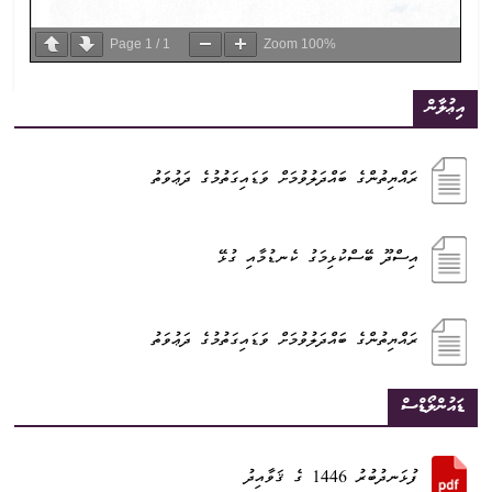
Page
1
/
1
Zoom
100%
އިޢުލާން
ރައްޔިތުންގެ ބައްދަލުވުމަށް ވަޑައިގަތުމުގެ ދަޢުވަތު
އިސްދޫ ބޭސްކުޅިމަގު ކެނޑުމާއި ގުޅޭ
ރައްޔިތުންގެ ބައްދަލުވުމަށް ވަޑައިގަތުމުގެ ދަޢުވަތު
ޑައުންލޯޑްސް
ފުޅަނދުބުރު 1446 ގެ ޤަވާއިދު