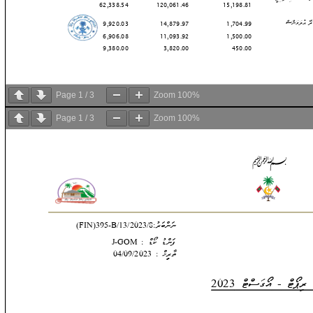
Page
1
/
3
Zoom
100%
Page
1
/
3
Zoom
100%