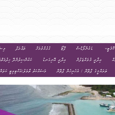
ޮމެޓީ
ޑައުންލޯޑްސް
ފޮޓޯ
ގުޅުއްވުމަށް
ތަޢާރަފް
މިޝަ
އް
އިދާރީ މުވައްޒަފުން
އިދާރީ އޮނިގަނޑު
ކައުންސިލުންދޭ ޚިދުމަތްތ
ތަރައްޤީގެ ޕްލޭން / އެހެނިހެން ޕްލޭން
މަސައްކަތު ތާވަލު/އެކްޓިވިޓީ ކަލަން