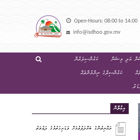
Skip
to
content
Open-Hours: 08:00 to 14:00
info@isdhoo.gov.mv
ން އަދި ވިޝަން
ކައުންސިލަރުން
ައް
ކައުންސިލްގެ ނިންމުންތައް
ޑަރު
އިޢުލާން
ރައްޔިތުންގެ ބައްދަލުވުމަށް ވަޑައިގަތުމުގެ ދަޢުވަތު