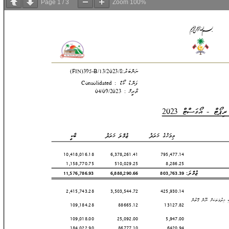
Page
1
/
3
Zoom
100%