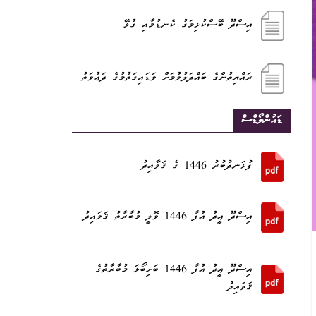
އިސްދޫ ބޭސްކުޅިމަގު ކެނޑުމާއި ގުޅޭ
ރައްޔިތުންގެ ބައްދަލުވުމަށް ވަޑައިގަތުމުގެ ދަޢުވަތު
ޑައުންލޯޑްސް
ފުޅަނދުބުރު 1446 ގެ ޤަވާއިދު
އިސްދޫ ޢީދު އުފާ 1446 ވޮލީ މުބާރާތު ޤަވައިދު
އިސްދޫ ޢީދު އުފާ 1446 ބަށިބޯޅަ މުބާރާތުގެ
ޤަވައިދު