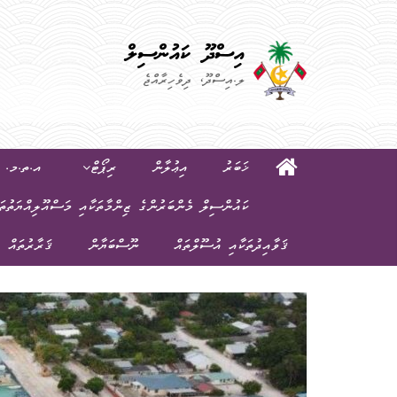
އިސްދޫ ކައުންސިލް
ލ.އިސްދޫ، ދިވެހިރާއްޖެ
ޚަބަރު
އިޢުލާން
ރިޕޯޓް
އ.ތ.މ. ކ
ކައުންސިލް މެންބަރުންގެ ޒިންމާތަކާއި މަސްއޫލިއްޔަތުތަ
ޤަވާއިދުތަކާއި އުސޫލްތައް
ނޫސްބަޔާން
ޤަރާރުތައް