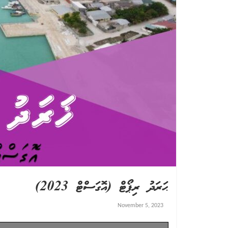
ޙަރަދު ރިޕޯޓް (އޮގަސްޓް 2023)
November 5, 2023