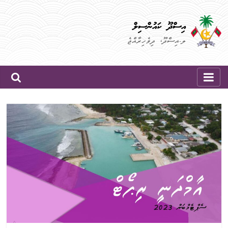
Skip
to
އިސްދޫ ކައުންސިލް
content
ލ.އިސްދޫ، ދިވެހިރާއްޖެ