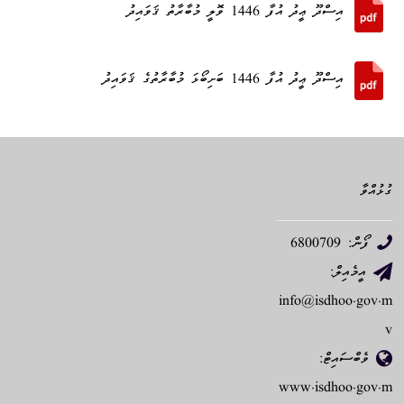
އިސްދޫ ޢީދު އުފާ 1446 ވޮލީ މުބާރާތު ޤަވައިދު
އިސްދޫ ޢީދު އުފާ 1446 ބަށިބޯޅަ މުބާރާތުގެ ޤަވައިދު
ގުޅުއްވާ
ފޯން: 6800709
އީމެއިލް:
info@isdhoo.gov.m
v
ވެބްސައިޓް:
www.isdhoo.gov.m