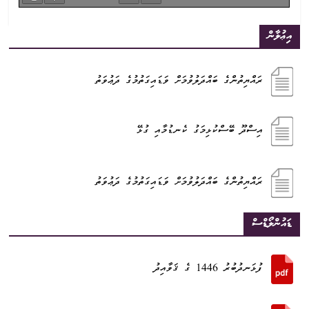
އިޢުލާން
ރައްޔިތުންގެ ބައްދަލުވުމަށް ވަޑައިގަތުމުގެ ދަޢުވަތު
އިސްދޫ ބޭސްކުޅިމަގު ކެނޑުމާއި ގުޅޭ
ރައްޔިތުންގެ ބައްދަލުވުމަށް ވަޑައިގަތުމުގެ ދަޢުވަތު
ޑައުންލޯޑްސް
ފުޅަނދުބުރު 1446 ގެ ޤަވާއިދު