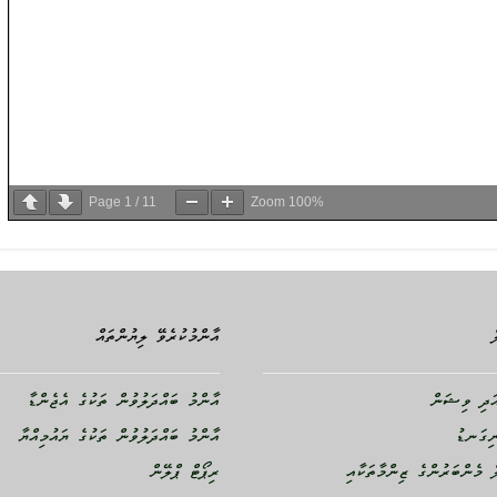
Page
1
/
11
Zoom
100%
އާންމުކުރެވޭ ލިޔުންތައް
ދި ވިޝަން
އާންމު ބައްދަލުވުން ތަކުގެ އެޖެންޑާ
ނިގަނޑު
އާންމު ބައްދަލުވުން ތަކުގެ ޔައުމިއްޔާ
 މެންބަރުންގެ ޒިންމާތަކާއި
ރިޕޯޓް ޕްލޭން