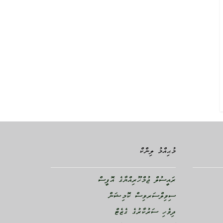
މުޙިއްމު ލިންކް
ރައީސުލް ޖުމްހޫރިއްޔާގެ އޮފީސް
ސިވިލްސަރވިސް ކޮމިޝަން
ދިވެހި ސަރުކާރުގެ ގެޒެޓް