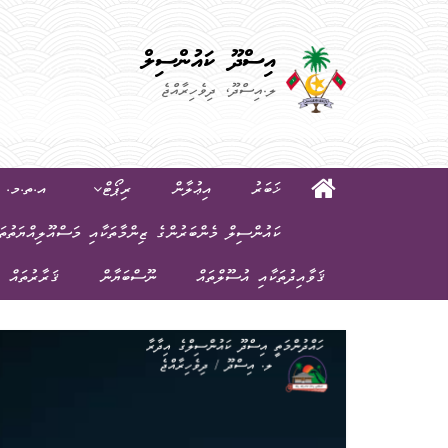
އިސްދޫ ކައުންސިލް
ލ.އިސްދޫ، ދިވެހިރާއްޖެ
ޚަބަރު
އިޢުލާން
ރިޕޯޓް
އ.ތ.މ. ކ
ކައުންސިލް މެންބަރުންގެ ޒިންމާތަކާއި މަސްއޫލިއްޔަތުތަ
ޤަވާއިދުތަކާއި އުސޫލްތައް
ނޫސްބަޔާން
ޤަރާރުތައް