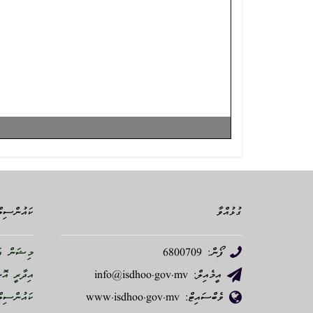
ގުޅުއްވާ
ކައުންސިލް
ފޯން: 6800709
މިޝަން އަ
އީމެއިލް: info@isdhoo.gov.mv
އިދާރީ އޮ
ވެބްސައިޓް: www.isdhoo.gov.mv
ކައުންސިލް