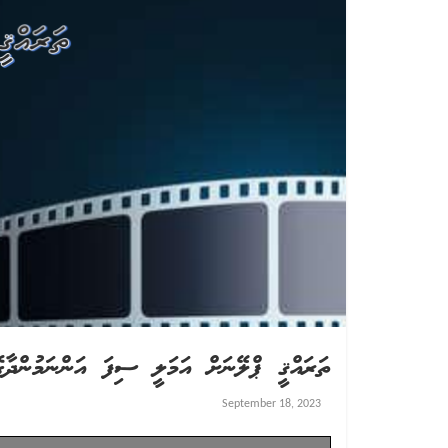
ތަރައްޤީ ޕްލޭނަށް އަމަލީ ސިފަ އަންނަމުންދާގޮތ
September 18, 2023