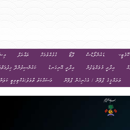
ޮމެޓީ
ޑައުންލޯޑްސް
ފޮޓޯ
ގުޅުއްވުމަށް
ތަޢާރަފް
މިޝަ
އް
އިދާރީ މުވައްޒަފުން
އިދާރީ އޮނިގަނޑު
ކައުންސިލުންދޭ ޚިދުމަތްތ
ތަރައްޤީގެ ޕްލޭން / އެހެނިހެން ޕްލޭން
މަސައްކަތު ތާވަލު/އެކްޓިވިޓީ ކަލަން