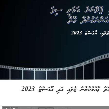
ް ޢާއްމުކުރުން ޖުލައި އަދި އޯގަސްޓް 2023