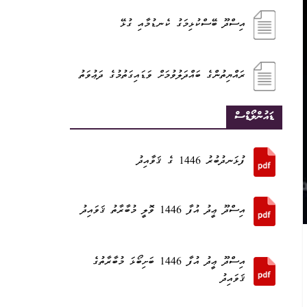
އިސްދޫ ބޭސްކުޅިމަގު ކެނޑުމާއި ގުޅޭ
ރައްޔިތުންގެ ބައްދަލުވުމަށް ވަޑައިގަތުމުގެ ދަޢުވަތު
ޑައުންލޯޑްސް
ފުޅަނދުބުރު 1446 ގެ ޤަވާއިދު
އިސްދޫ ޢީދު އުފާ 1446 ވޮލީ މުބާރާތު ޤަވައިދު
އިސްދޫ ޢީދު އުފާ 1446 ބަށިބޯޅަ މުބާރާތުގެ
ޤަވައިދު