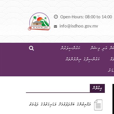
Skip
to
content
Open-Hours: 08:00 to 14:00
info@isdhoo.gov.mv
ން އަދި ވިޝަން
ކައުންސިލަރުން
ައް
ކައުންސިލްގެ ނިންމުންތައް
ޑަރު
އިޢުލާން
ރައްޔިތުންގެ ބައްދަލުވުމަށް ވަޑައިގަތުމުގެ ދަޢުވަތު