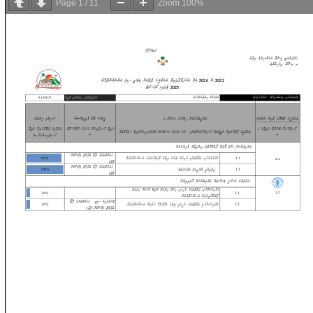
Page
1
/
11
Zoom
100%