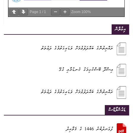
Page
1
/
1
Zoom
100%
އިޢުލާން
ރައްޔިތުންގެ ބައްދަލުވުމަށް ވަޑައިގަތުމުގެ ދަޢުވަތު
އިސްދޫ ބޭސްކުޅިމަގު ކެނޑުމާއި ގުޅޭ
ރައްޔިތުންގެ ބައްދަލުވުމަށް ވަޑައިގަތުމުގެ ދަޢުވަތު
ޑައުންލޯޑްސް
ފުޅަނދުބުރު 1446 ގެ ޤަވާއިދު