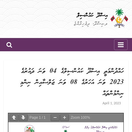
Skip
to
އިސްދޫ ކައުންސިލް
content
ލ.އިސްދޫ، ދިވެހިރާއްޖެ
ހައްދުންމަތީ އިސްދޫ ކައުންސިލްގެ 04 ވަނަ ދައުރުގެ
2023 ވަނަ އަހަރުގެ 08 ވަނަ ޖަލްސާއިން ނިންމި
ނިންމުންތައް
April 1, 2023
Page
1
/
1
Zoom
100%