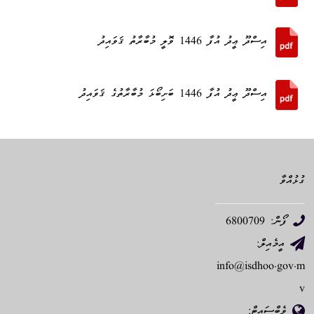
އިސްދޫ ޢީދު އުފާ 1446 ވޮލީ މުބާރާތު ޤަވައިދު
އިސްދޫ ޢީދު އުފާ 1446 ބަށިބޯޅަ މުބާރާތުގެ ޤަވައިދު
ގުޅުއްވާ
ފޯން: 6800709
އީމެއިލް:
info@isdhoo.gov.m
v
ވެބްސައިޓް: