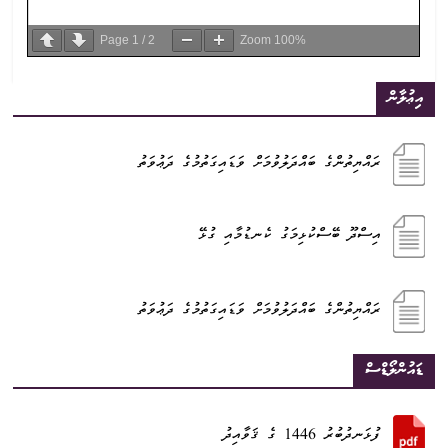
Page
1
/
2
Zoom
100%
އިޢުލާން
ރައްޔިތުންގެ ބައްދަލުވުމަށް ވަޑައިގަތުމުގެ ދަޢުވަތު
އިސްދޫ ބޭސްކުޅިމަގު ކެނޑުމާއި ގުޅޭ
ރައްޔިތުންގެ ބައްދަލުވުމަށް ވަޑައިގަތުމުގެ ދަޢުވަތު
ޑައުންލޯޑްސް
ފުޅަނދުބުރު 1446 ގެ ޤަވާއިދު