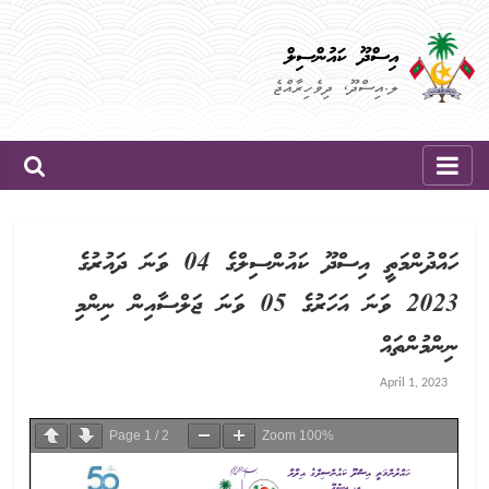
Skip
to
އިސްދޫ ކައުންސިލް
content
ލ.އިސްދޫ، ދިވެހިރާއްޖެ
ހައްދުންމަތީ އިސްދޫ ކައުންސިލްގެ 04 ވަނަ ދައުރުގެ
2023 ވަނަ އަހަރުގެ 05 ވަނަ ޖަލްސާއިން ނިންމި
ނިންމުންތައް
April 1, 2023
Page
1
/
2
Zoom
100%