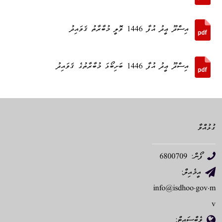
އިސްދޫ ޢީދު އުފާ 1446 ވޮލީ މުބާރާތު ޤަވައިދު
އިސްދޫ ޢީދު އުފާ 1446 ބަށިބޯޅަ މުބާރާތުގެ ޤަވައިދު
ގުޅުއްވާ
ފޯން: 6800709
އީމެއިލް:
info@isdhoo.gov.m
v
ވެބްސައިޓް: