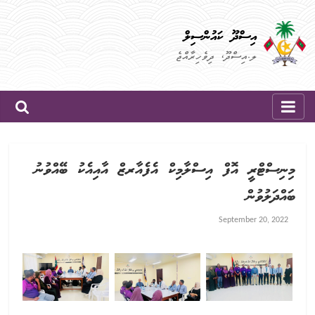
Skip
to
އިސްދޫ ކައުންސިލް
content
ލ.އިސްދޫ، ދިވެހިރާއްޖެ
މިނިސްޓްރީ އޮފް އިސްލާމިކް އެފެއާރޒް އާއިއެކު ބޭއްވުނު
ބައްދަލުވުން
September 20, 2022