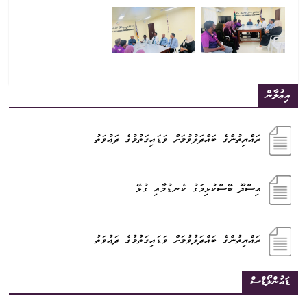
އިޢުލާން
ރައްޔިތުންގެ ބައްދަލުވުމަށް ވަޑައިގަތުމުގެ ދަޢުވަތު
އިސްދޫ ބޭސްކުޅިމަގު ކެނޑުމާއި ގުޅޭ
ރައްޔިތުންގެ ބައްދަލުވުމަށް ވަޑައިގަތުމުގެ ދަޢުވަތު
ޑައުންލޯޑްސް