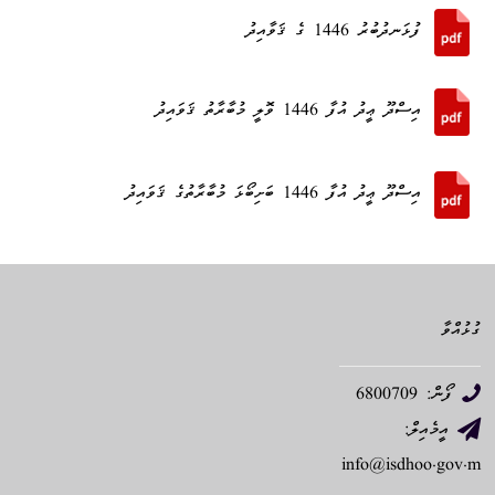
ފުޅަނދުބުރު 1446 ގެ ޤަވާއިދު
އިސްދޫ ޢީދު އުފާ 1446 ވޮލީ މުބާރާތު ޤަވައިދު
އިސްދޫ ޢީދު އުފާ 1446 ބަށިބޯޅަ މުބާރާތުގެ ޤަވައިދު
ގުޅުއްވާ
ފޯން: 6800709
އީމެއިލް:
info@isdhoo.gov.m