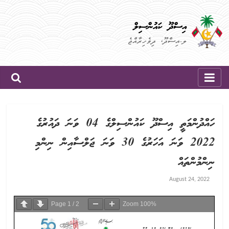
Skip
to
އިސްދޫ ކައުންސިލް
content
ލ.އިސްދޫ، ދިވެހިރާއްޖެ
ހައްދުންމަތީ އިސްދޫ ކައުންސިލްގެ 04 ވަނަ ދައުރުގެ
2022 ވަނަ އަހަރުގެ 30 ވަނަ ޖަލްސާއިން ނިންމި
ނިންމުންތައް
August 24, 2022
Page
1
/
2
Zoom
100%