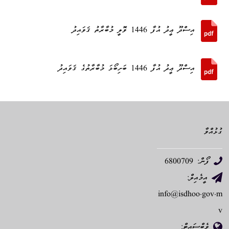
އިސްދޫ ޢީދު އުފާ 1446 ވޮލީ މުބާރާތު ޤަވައިދު
އިސްދޫ ޢީދު އުފާ 1446 ބަށިބޯޅަ މުބާރާތުގެ ޤަވައިދު
ގުޅުއްވާ
ފޯން: 6800709
އީމެއިލް:
info@isdhoo.gov.m
v
ވެބްސައިޓް: