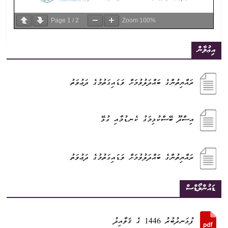
Page
1
/
2
Zoom
100%
އިޢުލާން
ރައްޔިތުންގެ ބައްދަލުވުމަށް ވަޑައިގަތުމުގެ ދަޢުވަތު
އިސްދޫ ބޭސްކުޅިމަގު ކެނޑުމާއި ގުޅޭ
ރައްޔިތުންގެ ބައްދަލުވުމަށް ވަޑައިގަތުމުގެ ދަޢުވަތު
ޑައުންލޯޑްސް
ފުޅަނދުބުރު 1446 ގެ ޤަވާއިދު